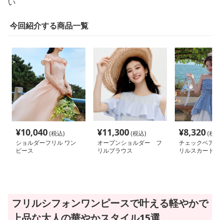
い
今回紹介する商品一覧
¥
10,040
¥
11,300
¥
8,320
(税込)
(税込)
(税込
ショルダーフリル ワン
オープンショルダー フ
チェックベアト
ピース
リルブラウス
リルスカート
フリルシフォンワンピースで叶える軽やかで
上品な大人の華やかスタイル15選