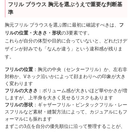
フリル ブラウス 胸元を選ぶうえで重要な判断基
準
胸元フリル ブラウスを選ぶ際に最初に確認すべきは、
フ
リルの位置・大きさ・形状
の3要素です。
これらが自分の体型や目的に合っていないと、どれだけデ
ザインが好みでも「なんか違う」という違和感が残りま
す。
フリルの位置
：胸元の中央（センターフリル）か、左右非
対称か、Vネック沿いかによって顔まわりへの印象が大き
く変わります
フリルの大きさ
：ボリューム感が大きいほど華やかさが増
しますが、上半身を大きく見せるリスクもあります
フリルの形状
：ギャザーフリル・ピンタックフリル・レー
スフリルなど素材・縫製方法によって、カジュアルにもフ
ォーマルにも振れます
まずこの3点を自分の優先順位に沿って整理することが、