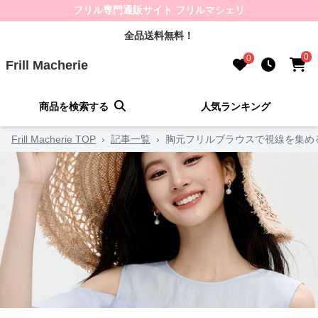
フリル専門通販サイト フリルマシェリ
全品送料無料！
0
0
Frill Macherie
商品を検索する
人気ランキング
Frill Macherie TOP
›
記事一覧
›
胸元フリルブラウスで視線を集め