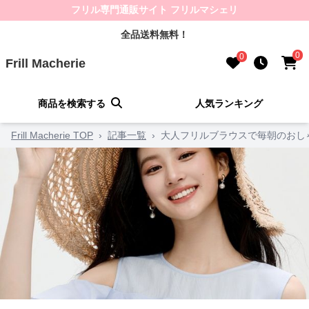
フリル専門通販サイト フリルマシェリ
全品送料無料！
0
0
Frill Macherie
商品を検索する
人気ランキング
Frill Macherie TOP
›
記事一覧
›
大人フリルブラウスで毎朝のおし