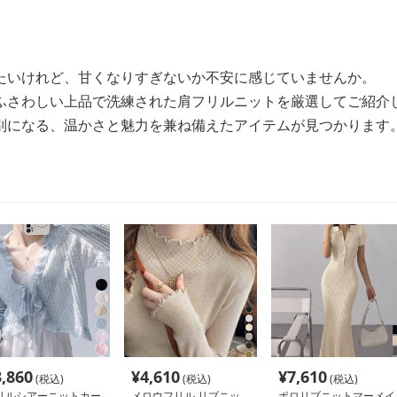
たいけれど、甘くなりすぎないか不安に感じていませんか。
ふさわしい上品で洗練された肩フリルニットを厳選してご紹介
別になる、温かさと魅力を兼ね備えたアイテムが見つかります
3,860
¥
4,610
¥
7,610
(税込)
(税込)
(税込)
リルシアーニットカー
メロウフリル リブニッ
ポロリブニットマーメイ