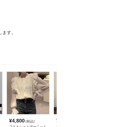
します。
。
¥
4,800
¥
4,560
¥
5,800
(税込)
(税込)
(税込
フリルショルダーニット
フリルニットカーディガ
フリルニットワ