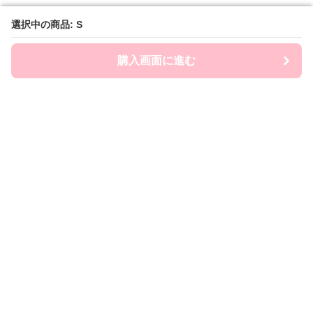
選択中の商品: S
選択中の商品: S
購入画面に進む
購入画面に進む
Frill Macherie
について
利用規約