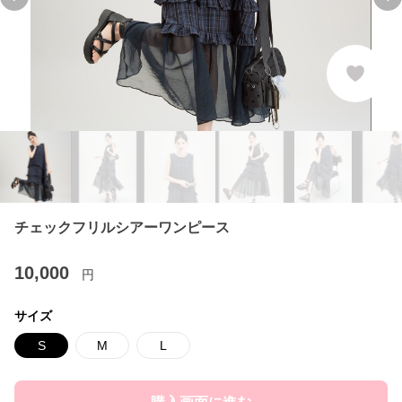
Previous slide
Ne
チェックフリルシアーワンピース
10,000
円
サイズ
S
M
L