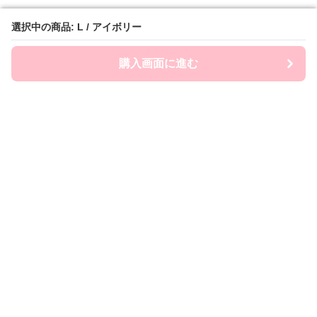
選択中の商品: L / アイボリー
選択中の商品: L / アイボリー
購入画面に進む
購入画面に進む
Frill Macherie
について
利用規約