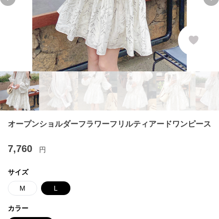
Previous slide
Ne
オープンショルダーフラワーフリルティアードワンピース
7,760
円
サイズ
M
L
カラー