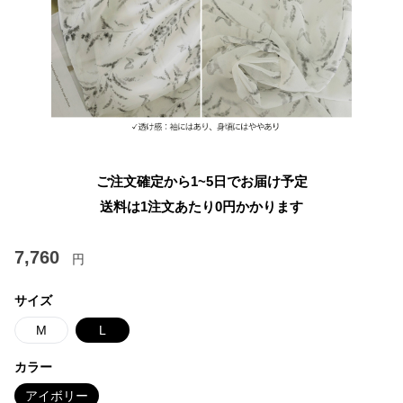
ご注文確定から1~5日でお届け予定
送料は1注文あたり
0
円かかります
7,760
円
サイズ
M
L
カラー
アイボリー