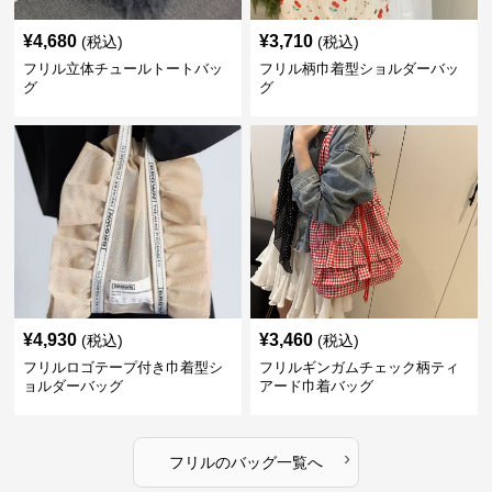
¥
4,680
¥
3,710
(税込)
(税込)
フリル立体チュールトートバッ
フリル柄巾着型ショルダーバッ
グ
グ
¥
4,930
¥
3,460
(税込)
(税込)
フリルロゴテープ付き巾着型シ
フリルギンガムチェック柄ティ
ョルダーバッグ
アード巾着バッグ
›
フリル
の
バッグ
一覧へ