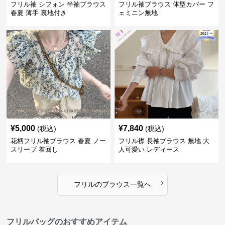
フリル袖 シフォン 半袖ブラウス
フリル袖ブラウス 体型カバー フ
春夏 薄手 裏地付き
ェミニン無地
¥
5,000
¥
7,840
(税込)
(税込)
花柄フリル袖ブラウス 春夏 ノー
フリル襟 長袖ブラウス 無地 大
スリーブ 着回し
人可愛い レディース
›
フリル
の
ブラウス
一覧へ
フリルバッグのおすすめアイテム