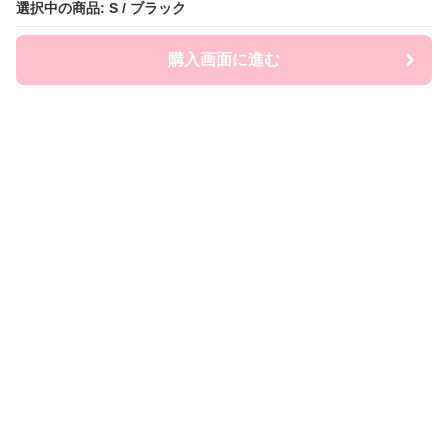
選択中の商品: S / ブラック
選択中の商品: S / ブラック
購入画面に進む
購入画面に進む
Frill Macherie
について
利用規約
プライバシー