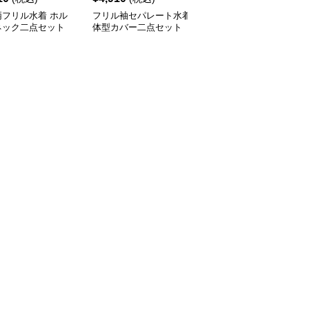
柄フリル水着 ホル
フリル袖セパレート水着
花柄レースフリル水着三
ネック二点セット
体型カバー二点セット
点セット体型カバー