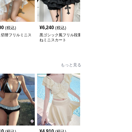
00
¥
6,240
¥
5,640
(税込)
(税込)
(税込)
ス切替フリルミニス
黒ゴシック風フリル段重
フリル デニム風ティア
ト
ねミニスカート
ードミニスカート リボ
ン付き
もっと見る
10
¥
4,910
¥
5,060
(税込)
(税込)
(税込)