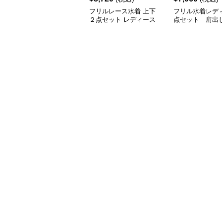
フリルレース水着 上下
フリル水着レデ
２点セット レディース
点セット 肩出
カート付き