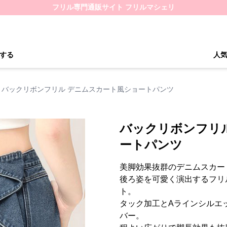
フリル専門通販サイト フリルマシェリ
する
人
バックリボンフリル デニムスカート風ショートパンツ
バックリボンフリ
ートパンツ
美脚効果抜群のデニムスカー
後ろ姿を可愛く演出するフリ
ト。
タック加工とAラインシルエ
バー。