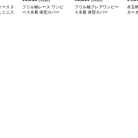
ィース３
フリル袖レース ワンピ
フリル袖フレアワンピー
水玉
しミニス
ース水着 体型カバー
ス水着 体型カバー
ター