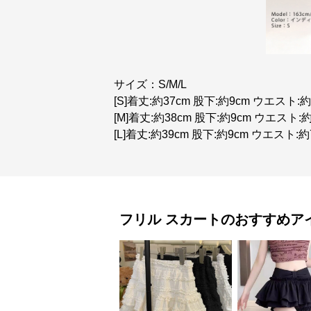
サイズ：S/M/L
[S]着丈:約37cm 股下:約9cm ウエスト:
[M]着丈:約38cm 股下:約9cm ウエスト:
[L]着丈:約39cm 股下:約9cm ウエスト:約
フリル
スカート
のおすすめア