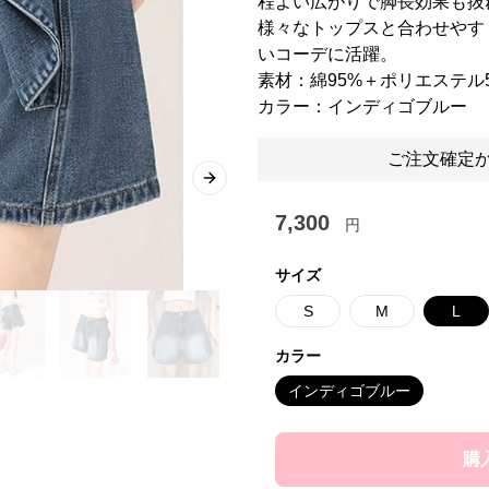
程よい広がりで脚長効果も抜
様々なトップスと合わせやす
いコーデに活躍。
素材：綿95%＋ポリエステル
カラー：インディゴブルー
ご注文確定か
Next slide
7,300
円
サイズ
S
M
L
カラー
インディゴブルー
購