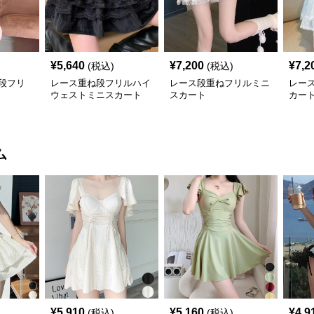
¥
5,640
¥
7,200
¥
7,2
(税込)
(税込)
段フリ
レース重ね段フリルハイ
レース段重ねフリルミニ
レー
ウェストミニスカート
スカート
カー
ム
¥
5,910
¥
5,160
¥
4,9
(税込)
(税込)