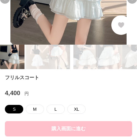
Previous slide
Ne
フリルスコート
4,400
円
S
M
L
XL
購入画面に進む