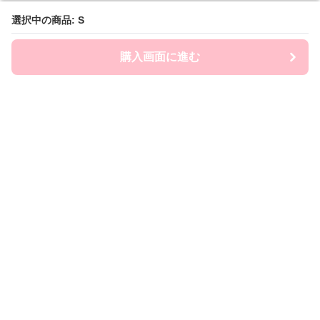
選択中の商品: S
選択中の商品: S
購入画面に進む
購入画面に進む
Frill Macherie
について
利用規約