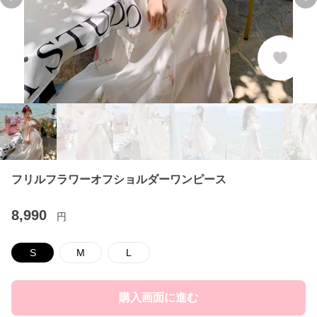
Previous slide
Ne
フリルフラワーオフショルダーワンピース
8,990
円
S
M
L
購入画面に進む