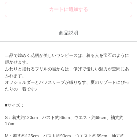
カートに追加する
商品説明
上品で煌めく花柄が美しいワンピースは、着る人を宝石のように
輝かせます。
ふわりと揺れるフリルの裾からは、儚げで優しい魅力が空間にあ
ふれます。
オフショルダーとパフスリーブが織りなす、夏のリゾートにぴっ
たりの一着です♪
■サイズ：
S：着丈約120cm、バスト約86cm、ウエスト約65cm、袖丈約
17cm
M：着丈約125cm、バスト約90cm、ウエスト約69cm、袖丈約