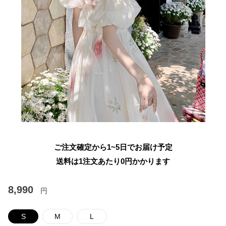
ご注文確定から1~5日でお届け予定
送料は1注文あたり
0
円かかります
8,990
円
S
M
L