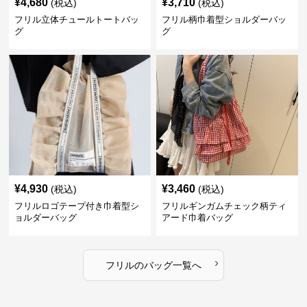
¥
4,680
¥
3,710
(税込)
(税込)
フリル立体チュールトートバッ
フリル柄巾着型ショルダーバッ
グ
グ
¥
4,930
¥
3,460
(税込)
(税込)
フリルロゴテープ付き巾着型シ
フリルギンガムチェック柄ティ
ョルダーバッグ
アード巾着バッグ
›
フリル
の
バッグ
一覧へ