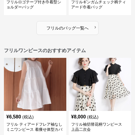
フリルロゴテープ付き巾着型シ
フリルギンガムチェック柄ティ
ョルダーバッグ
アード巾着バッグ
›
フリル
の
バッグ
一覧へ
フリルワンピースのおすすめアイテム
¥
6,580
¥
8,000
(税込)
(税込)
フリル ティアードフレア袖なし
フリル袖切替花柄ワンピース
ミニワンピース 着痩せ体型カバ
上品二次会
ー