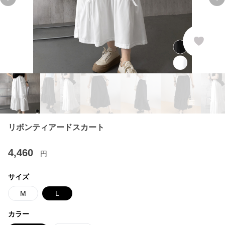
Previous slide
Ne
リボンティアードスカート
4,460
円
サイズ
M
L
カラー