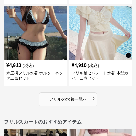
¥
4,910
¥
4,910
(税込)
(税込)
水玉柄フリル水着 ホルターネッ
フリル袖セパレート水着 体型カ
ク二点セット
バー二点セット
›
フリル
の
水着
一覧へ
フリルスカートのおすすめアイテム