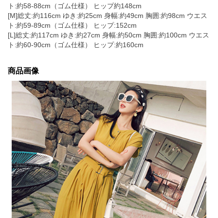
ト:約58-88cm（ゴム仕様） ヒップ約148cm
[M]総丈:約116cm ゆき:約25cm 身幅:約49cm 胸囲:約98cm ウエス
ト:約59-89cm（ゴム仕様） ヒップ:152cm
[L]総丈:約117cm ゆき:約27cm 身幅:約50cm 胸囲:約100cm ウエス
ト:約60-90cm（ゴム仕様） ヒップ:約160cm
商品画像