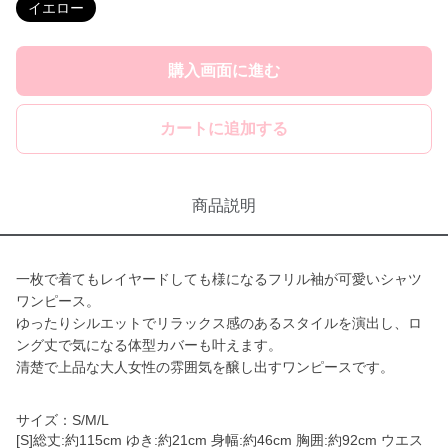
イエロー
購入画面に進む
カートに追加する
商品説明
一枚で着てもレイヤードしても様になるフリル袖が可愛いシャツ
ワンピース。
ゆったりシルエットでリラックス感のあるスタイルを演出し、ロ
ング丈で気になる体型カバーも叶えます。
清楚で上品な大人女性の雰囲気を醸し出すワンピースです。
サイズ：S/M/L
[S]総丈:約115cm ゆき:約21cm 身幅:約46cm 胸囲:約92cm ウエス