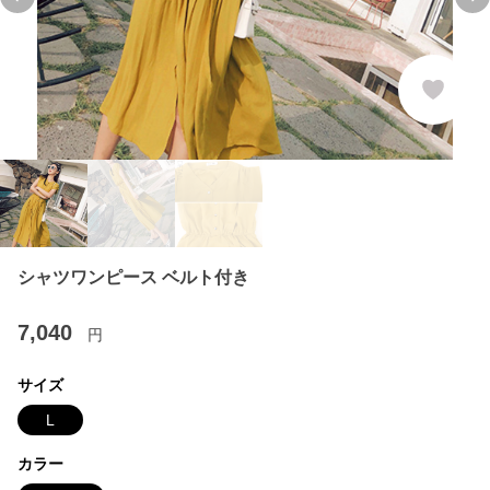
Previous slide
Ne
シャツワンピース ベルト付き
7,040
円
サイズ
L
カラー