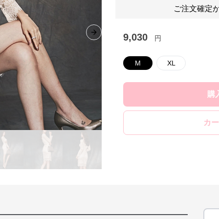
ご注文確定か
9,030
Next slide
円
M
XL
購
カー