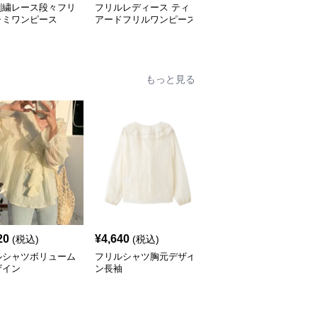
刺繍レース段々フリ
フリルレディース ティ
フリル オフショルダー
ャミワンピース
アードフリルワンピース
フリルロングワンピース
ゆったりノースリーブ
もっと見る
20
¥
4,640
¥
4,590
(税込)
(税込)
(税込)
ルシャツボリューム
フリルシャツ胸元デザイ
フリルシャツボリューム
ザイン
ン長袖
袖