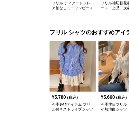
フリル ティアードフレ
フリル袖切替花
ア袖なしミニワンピース
ース 上品二次
着痩せ体型カバー
フリル
シャツ
のおすすめアイ
¥
5,780
¥
5,660
(税込)
(税込)
今季必須アイテム フリ
今季注目フリル
ル付きストライプシャツ
イ無地白シャツ