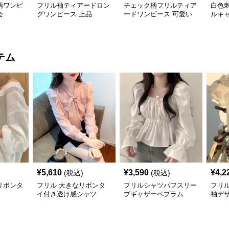
柄ワンピ
フリル袖ティアードロン
チェック柄フリルティア
白色
会
グワンピース 上品
ードワンピース 可愛い
ルキ
夏
テム
¥
5,610
¥
3,590
¥
4,2
(税込)
(税込)
リボンタ
フリル 大きなリボンタ
フリルシャツパフスリー
フリ
イ付き透け感シャツ
ブギャザーペプラム
袖デ