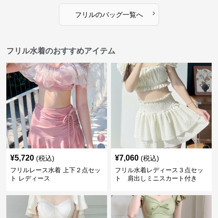
›
フリル
の
バッグ
一覧へ
フリル水着のおすすめアイテム
¥
5,720
¥
7,060
(税込)
(税込)
フリルレース水着 上下２点セッ
フリル水着レディース３点セッ
ト レディース
ト 肩出しミニスカート付き