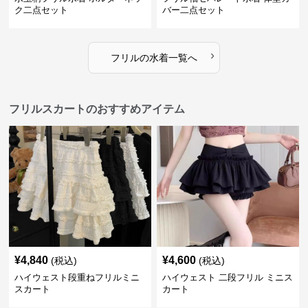
ク二点セット
バー二点セット
›
フリル
の
水着
一覧へ
フリルスカートのおすすめアイテム
¥
4,840
¥
4,600
(税込)
(税込)
ハイウェスト段重ねフリルミニ
ハイウェスト 二段フリル ミニス
スカート
カート