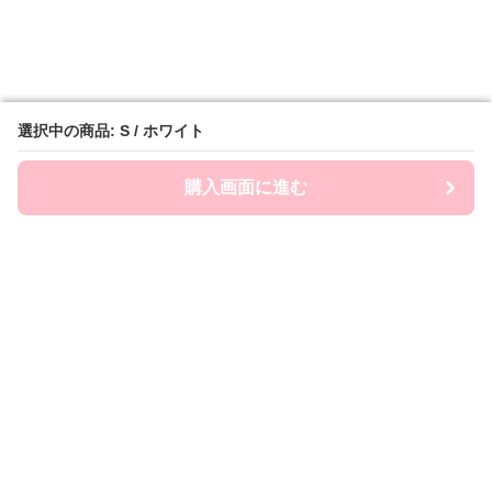
選択中の商品: S / ホワイト
選択中の商品: S / ホワイト
購入画面に進む
購入画面に進む
Frill Macherie
について