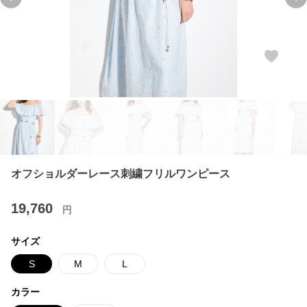
Previous slide
Ne
オフショルダーレース刺繍フリルワンピース
19,760
円
サイズ
S
M
L
カラー