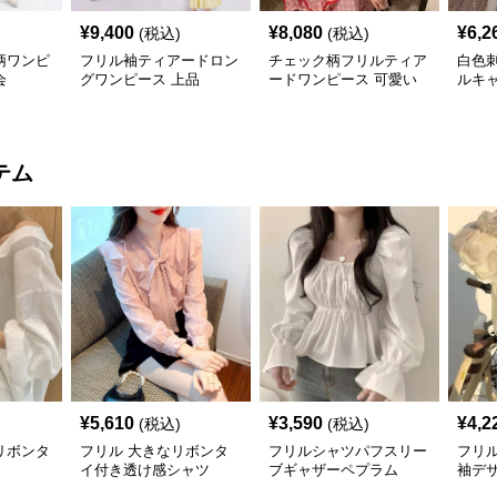
¥
9,400
¥
8,080
¥
6,2
(税込)
(税込)
柄ワンピ
フリル袖ティアードロン
チェック柄フリルティア
白色
会
グワンピース 上品
ードワンピース 可愛い
ルキ
夏
テム
¥
5,610
¥
3,590
¥
4,2
(税込)
(税込)
リボンタ
フリル 大きなリボンタ
フリルシャツパフスリー
フリ
イ付き透け感シャツ
ブギャザーペプラム
袖デ