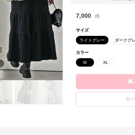
7,000
円
Next slide
サイズ
ライトグレー
ダークグ
カラー
M
XL
購
カー