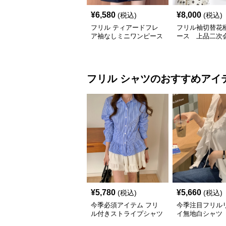
¥
6,580
¥
8,000
(税込)
(税込)
フリル ティアードフレ
フリル袖切替花
ア袖なしミニワンピース
ース 上品二次
着痩せ体型カバー
フリル
シャツ
のおすすめアイ
¥
5,780
¥
5,660
(税込)
(税込)
今季必須アイテム フリ
今季注目フリル
ル付きストライプシャツ
イ無地白シャツ