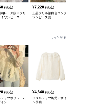
60
¥
7,220
¥
6,470
(税込)
(税込)
(税込)
刺繍レース段々フリ
上品フリル袖白色ロング
フリルレディース ティ
ャミワンピース
ワンピース夏
アードフリルワンピース
ゆったりノースリーブ
もっと見る
20
¥
4,640
¥
4,590
(税込)
(税込)
(税込)
ルシャツボリューム
フリルシャツ胸元デザイ
フリルシャツボリューム
ザイン
ン長袖
袖