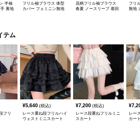
ン 半袖
フリル袖ブラウス 体型
花柄フリル袖ブラウス
フリ
薄手 裏地
カバー フェミニン無地
春夏 ノースリーブ 着回
無地 
し
ース
イテム
¥
5,640
¥
7,200
¥
7,2
(税込)
(税込)
段フリ
レース重ね段フリルハイ
レース段重ねフリルミニ
レー
ウェストミニスカート
スカート
カー