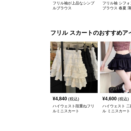
フリル袖が上品なシンプ
フリル袖 シフォ
ルブラウス
ブラウス 春夏 
付き
フリル
スカート
のおすすめア
¥
4,840
¥
4,600
(税込)
(税込)
ハイウェスト段重ねフリ
ハイウェスト 二
ルミニスカート
ル ミニスカート