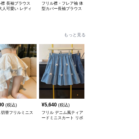
ル襟 長袖ブラウス
フリル襟・フレア袖 体
韓国風フリル袖切替ブラ
大人可愛い レディ
型カバー長袖ブラウス
ウス 夏新作 2色展開
もっと見る
00
¥
5,640
¥
6,800
(税込)
(税込)
(税込)
ス切替フリルミニス
フリル デニム風ティア
ギンガム×レース切替フ
ト
ードミニスカート リボ
リルミニスカート
ン付き