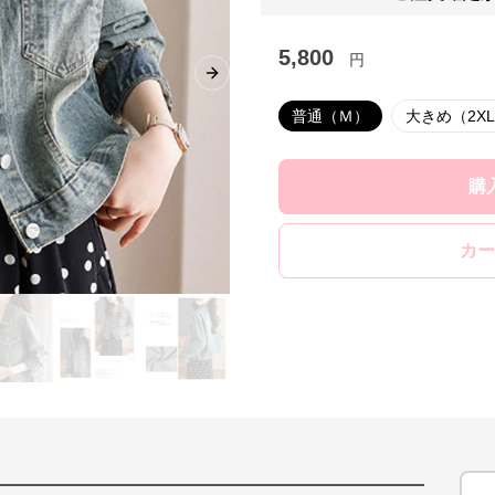
5,800
円
Next slide
普通（Ｍ）
大きめ（2X
購
カー