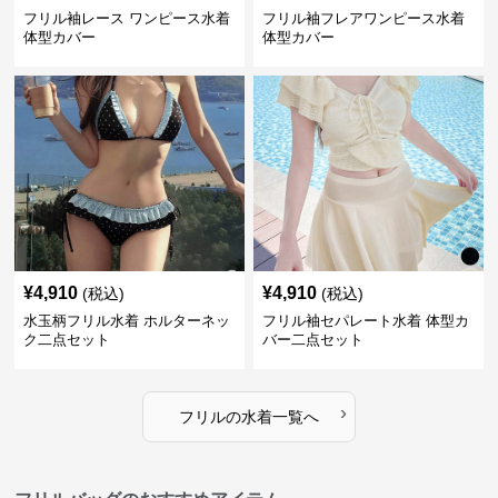
フリル袖レース ワンピース水着
フリル袖フレアワンピース水着
体型カバー
体型カバー
¥
4,910
¥
4,910
(税込)
(税込)
水玉柄フリル水着 ホルターネッ
フリル袖セパレート水着 体型カ
ク二点セット
バー二点セット
›
フリル
の
水着
一覧へ