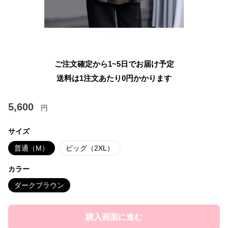
ご注文確定から1~5日でお届け予定
送料は1注文あたり
0
円かかります
5,600
円
サイズ
普通（M）
ビッグ（2XL）
カラー
ダークブラウン
購入画面に進む