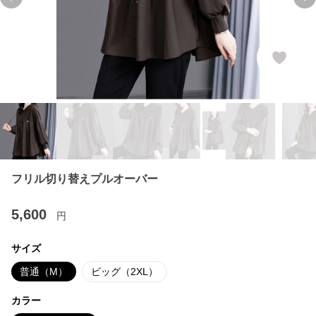
Previous slide
Ne
フリル切り替えプルオーバー
5,600
円
サイズ
普通（M）
ビッグ（2XL）
カラー