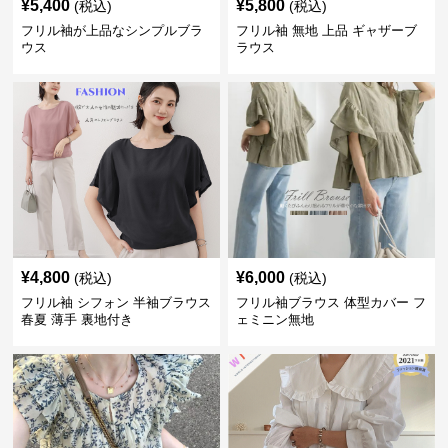
¥
5,400
¥
5,800
(税込)
(税込)
フリル袖が上品なシンプルブラ
フリル袖 無地 上品 ギャザーブ
ウス
ラウス
¥
4,800
¥
6,000
(税込)
(税込)
フリル袖 シフォン 半袖ブラウス
フリル袖ブラウス 体型カバー フ
春夏 薄手 裏地付き
ェミニン無地