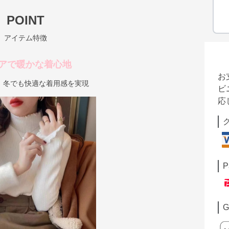
POINT
アイテム特徴
アで暖かな着心地
お
、冬でも快適な着用感を実現
ビ
応
P
G