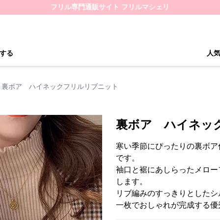
フリル専門通販サイト フリルマシェリ
する
人
裏ボア ハイネックフリルリブニット
裏ボア ハイネッ
寒い季節にぴったりの裏ボア
です。
袖口と裾にあしらったメロー
します。
リブ編みのすっきりとしたシ
一枚でおしゃれが完成する優