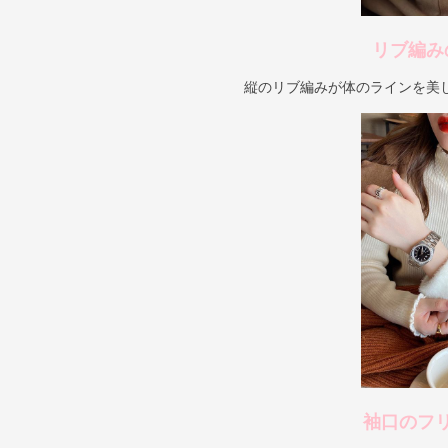
リブ編み
縦のリブ編みが体のラインを美
袖口のフ