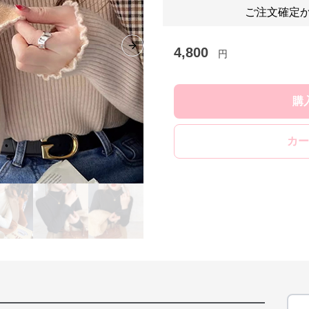
ご注文確定か
4,800
Next slide
円
購
カー