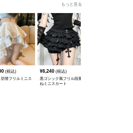
もっと見る
00
¥
6,240
¥
5,640
(税込)
(税込)
(税込)
ス切替フリルミニス
黒ゴシック風フリル段重
フリル デニム風ティア
ト
ねミニスカート
ードミニスカート リボ
ン付き