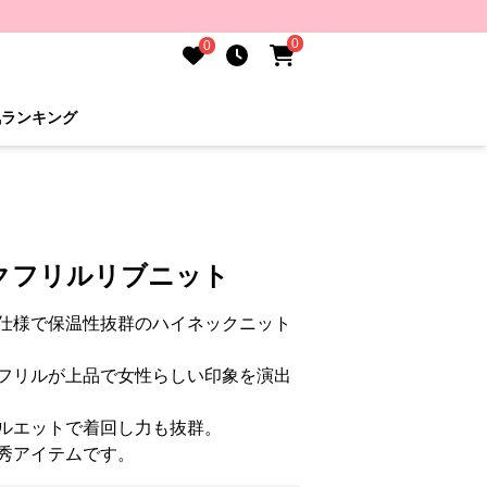
0
0
気ランキング
クフリルリブニット
仕様で保温性抜群のハイネックニット
フリルが上品で女性らしい印象を演出
ルエットで着回し力も抜群。
秀アイテムです。