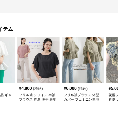
イテム
¥
4,800
¥
6,000
¥
5,0
(税込)
(税込)
上品 ギャ
フリル袖 シフォン 半袖
フリル袖ブラウス 体型
花柄
ブラウス 春夏 薄手 裏地
カバー フェミニン無地
春夏 
付き
し