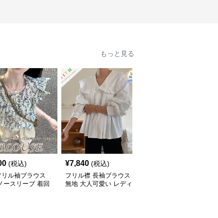
もっと見る
00
¥
7,840
¥
7,940
(税込)
(税込)
(税込)
フリル袖ブラウス
フリル襟 長袖ブラウス
フリル襟・フレア袖 体
ノースリーブ 着回
無地 大人可愛い レディ
型カバー長袖ブラウス
ース