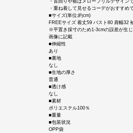
・首回りや裾はメローフリルデザイン
・重ね着して見せるコーデがおすすめ
■サイズ(単位:約cm)
FREEサイズ 着丈59 バスト80 肩幅32 
※平置き採寸のため1-3cmの誤差が
画像に記載
■伸縮性
あり
■裏地
なし
■生地の厚さ
普通
■透け感
なし
■素材
ポリエステル100％
■重量
■包装状況
OPP袋