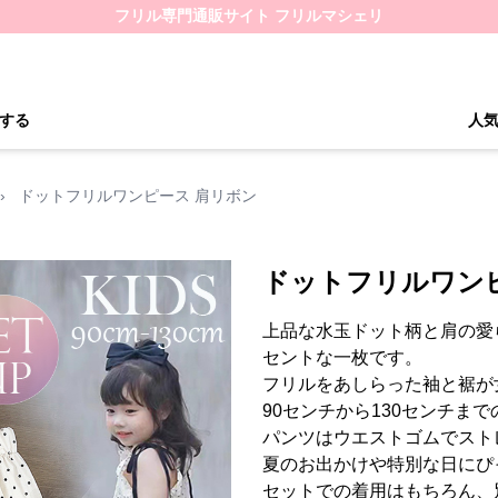
フリル専門通販サイト フリルマシェリ
する
人
›
ドットフリルワンピース 肩リボン
ドットフリルワン
上品な水玉ドット柄と肩の愛
セントな一枚です。
フリルをあしらった袖と裾が
90センチから130センチま
パンツはウエストゴムでスト
夏のお出かけや特別な日にぴ
セットでの着用はもちろん、