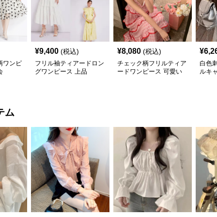
¥
9,400
¥
8,080
¥
6,2
(税込)
(税込)
柄ワンピ
フリル袖ティアードロン
チェック柄フリルティア
白色
会
グワンピース 上品
ードワンピース 可愛い
ルキ
夏
テム