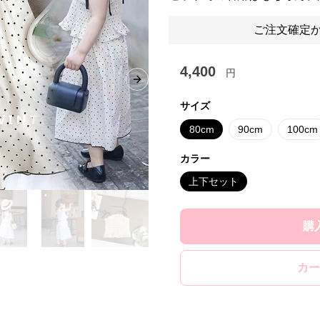
ご注文確定か
4,400
円
Next slide
サイズ
80cm
90cm
100cm
カラー
上下セット
購
カー