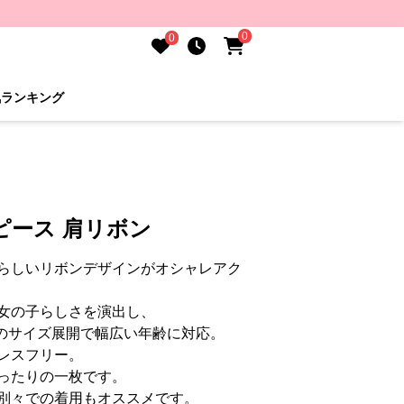
0
0
気ランキング
ピース 肩リボン
らしいリボンデザインがオシャレアク
女の子らしさを演出し、
でのサイズ展開で幅広い年齢に対応。
レスフリー。
ったりの一枚です。
別々での着用もオススメです。