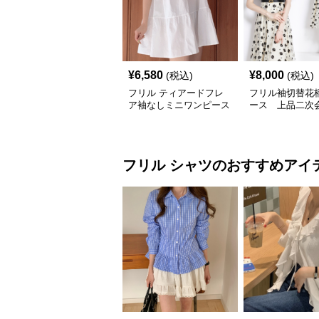
¥
6,580
¥
8,000
(税込)
(税込)
フリル ティアードフレ
フリル袖切替花
ア袖なしミニワンピース
ース 上品二次
着痩せ体型カバー
フリル
シャツ
のおすすめアイ