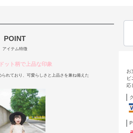
POINT
アイテム特徴
ドット柄で上品な印象
お
められており、可愛らしさと上品さを兼ね備えた
ビ
応
P