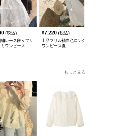
60
¥
7,220
¥
6,470
(税込)
(税込)
(税込)
刺繍レース段々フリ
上品フリル袖白色ロング
フリルレディース ティ
ャミワンピース
ワンピース夏
アードフリルワンピース
ゆったりノースリーブ
もっと見る