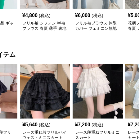
¥
4,800
¥
6,000
¥
5,0
(税込)
(税込)
上品 ギャ
フリル袖 シフォン 半袖
フリル袖ブラウス 体型
花柄
ブラウス 春夏 薄手 裏地
カバー フェミニン無地
春夏 
付き
し
イテム
¥
5,640
¥
7,200
¥
7,2
(税込)
(税込)
段フリ
レース重ね段フリルハイ
レース段重ねフリルミニ
レー
ウェストミニスカート
スカート
カー