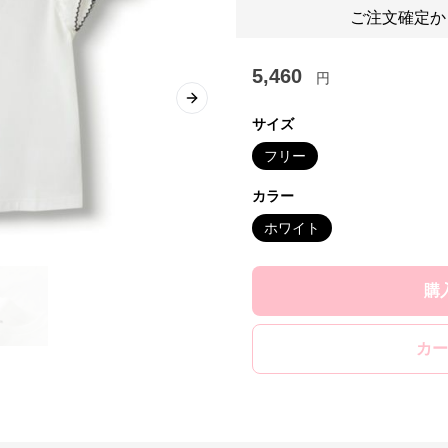
ご注文確定か
5,460
円
Next slide
サイズ
フリー
カラー
ホワイト
購
カー