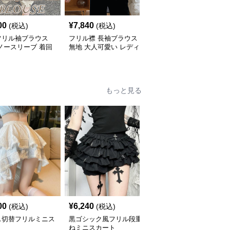
00
¥
7,840
¥
7,940
(税込)
(税込)
(税込)
フリル袖ブラウス
フリル襟 長袖ブラウス
フリル襟・フレア袖 体
ノースリーブ 着回
無地 大人可愛い レディ
型カバー長袖ブラウス
ース
もっと見る
00
¥
6,240
¥
5,640
(税込)
(税込)
(税込)
ス切替フリルミニス
黒ゴシック風フリル段重
フリル デニム風ティア
ト
ねミニスカート
ードミニスカート リボ