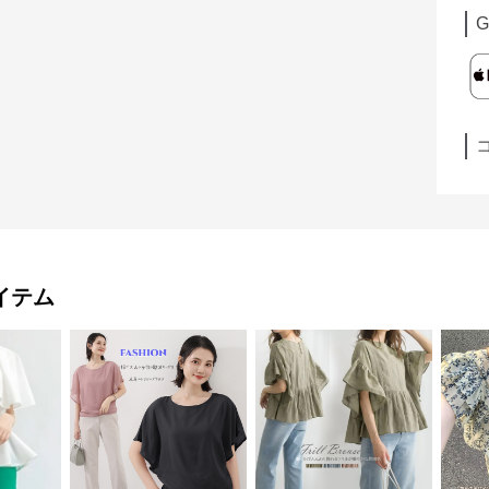
G
イテム