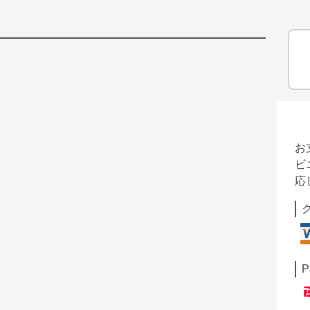
お
ビ
応
P