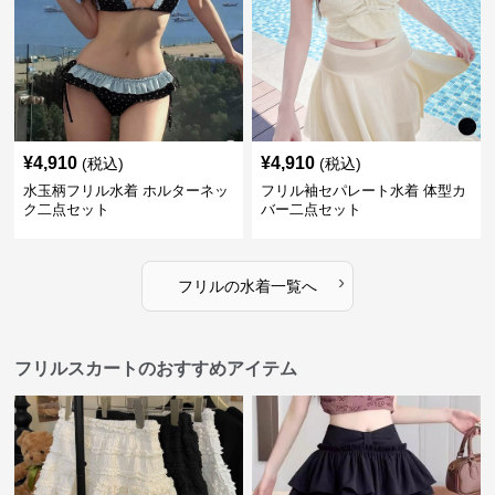
¥
4,910
¥
4,910
(税込)
(税込)
水玉柄フリル水着 ホルターネッ
フリル袖セパレート水着 体型カ
ク二点セット
バー二点セット
›
フリル
の
水着
一覧へ
フリルスカートのおすすめアイテム