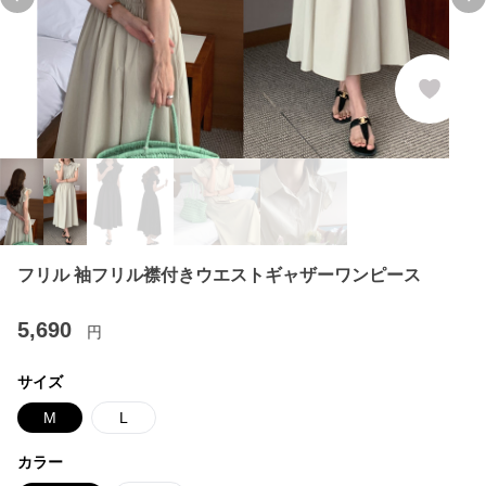
Previous slide
Ne
フリル 袖フリル襟付きウエストギャザーワンピース
5,690
円
サイズ
M
L
カラー