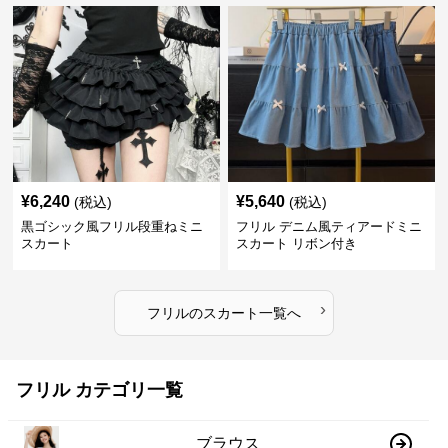
¥
6,240
¥
5,640
(税込)
(税込)
黒ゴシック風フリル段重ねミニ
フリル デニム風ティアードミニ
スカート
スカート リボン付き
›
フリル
の
スカート
一覧へ
フリル カテゴリ一覧
ブラウス