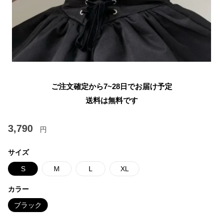
ご注文確定から7~28日でお届け予定
送料は無料です
3,790
円
サイズ
S
M
L
XL
カラー
ブラック