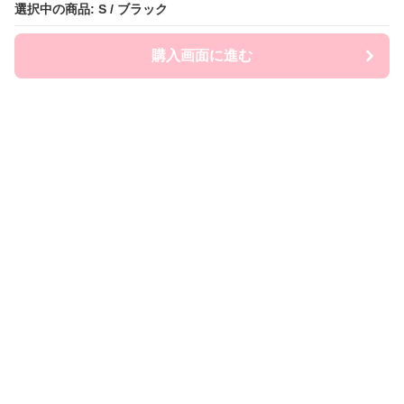
選択中の商品: S / ブラック
選択中の商品: S / ブラック
購入画面に進む
購入画面に進む
Frill Macherie
について
利用規約
プライバシー