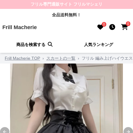
フリル専門通販サイト フリルマシェリ
全品送料無料！
0
0
Frill Macherie
商品を検索する
人気ランキング
Frill Macherie TOP
›
スカートの一覧
›
フリル 編み上げハイウエ