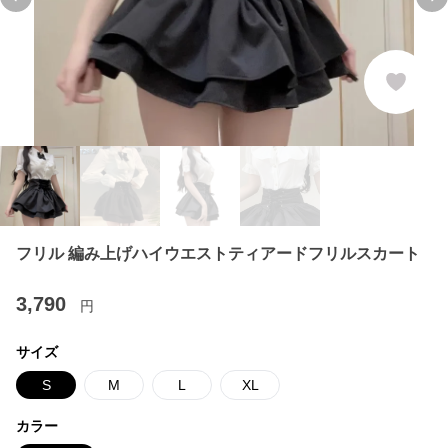
Previous slide
Ne
フリル 編み上げハイウエストティアードフリルスカート
3,790
円
サイズ
S
M
L
XL
カラー