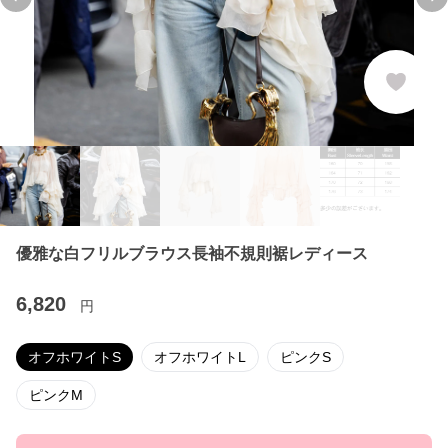
Previous slide
Ne
優雅な白フリルブラウス長袖不規則裾レディース
6,820
円
オフホワイトS
オフホワイトL
ピンクS
ピンクM