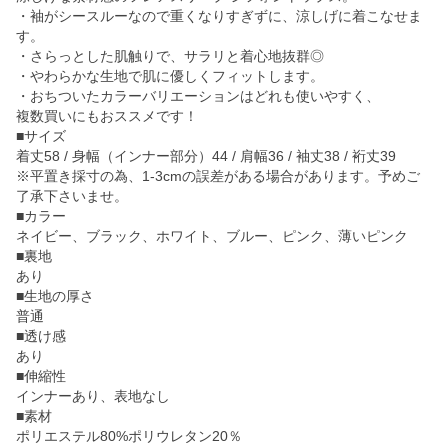
・袖がシースルーなので重くなりすぎずに、涼しげに着こなせま
す。
・さらっとした肌触りで、サラリと着心地抜群◎
・やわらかな生地で肌に優しくフィットします。
・おちついたカラーバリエーションはどれも使いやすく、
複数買いにもおススメです！
■サイズ
着丈58 / 身幅（インナー部分）44 / 肩幅36 / 袖丈38 / 裄丈39
※平置き採寸の為、1-3cmの誤差がある場合があります。予めご
了承下さいませ。
■カラー
ネイビー、ブラック、ホワイト、ブルー、ピンク、薄いピンク
■裏地
あり
■生地の厚さ
普通
■透け感
あり
■伸縮性
インナーあり、表地なし
■素材
ポリエステル80%ポリウレタン20％