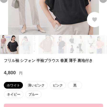
Previous slide
Ne
フリル袖 シフォン 半袖ブラウス 春夏 薄手 裏地付き
4,800
円
ホワイト
薄いピンク
ピンク
黒
ネイビー
ブルー