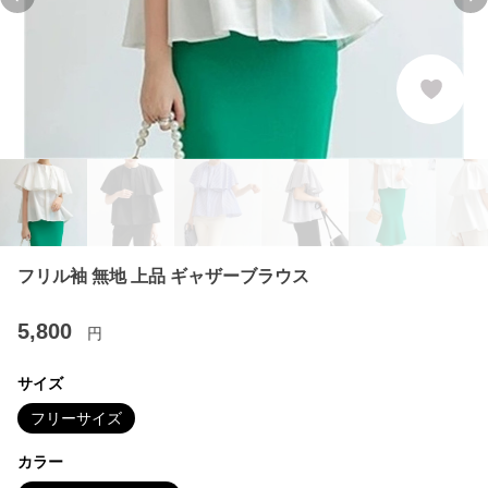
Previous slide
Ne
フリル袖 無地 上品 ギャザーブラウス
5,800
円
サイズ
フリーサイズ
カラー