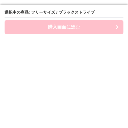
選択中の商品: フリーサイズ / ブラックストライプ
選択中の商品: フリーサイズ / ブラックストライプ
購入画面に進む
購入画面に進む
Frill Macherie
について
利用規約