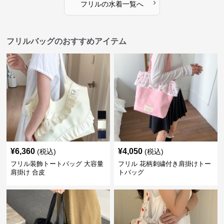
›
フリル
の
水着
一覧へ
フリルバッグのおすすめアイテム
¥
6,360
¥
4,050
(税込)
(税込)
フリル装飾トートバッグ 大容量
フリル 花柄刺繍付き肩掛けトー
肩掛け 合皮
トバッグ