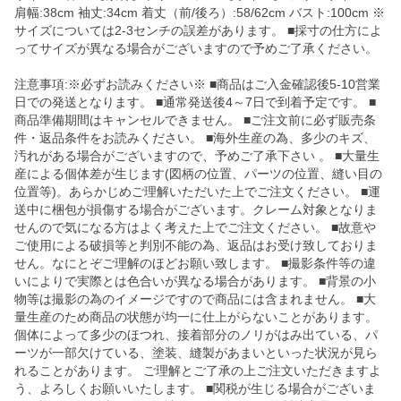
肩幅:38cm 袖丈:34cm 着丈（前/後ろ）:58/62cm バスト:100cm ※
サイズについては2-3センチの誤差があります。 ■採寸の仕方によ
ってサイズが異なる場合がございますので予めご了承ください。
注意事項:※必ずお読みください※ ■商品はご入金確認後5-10営業
日での発送となります。 ■通常発送後4～7日で到着予定です。 ■
商品準備期間はキャンセルできません。 ■ご注文前に必ず販売条
件・返品条件をお読みください。 ■海外生産の為、多少のキズ、
汚れがある場合がございますので、予めご了承下さい 。 ■大量生
産による個体差が生じます(図柄の位置、パーツの位置、縫い目の
位置等)。あらかじめご理解いただいた上でご注文ください。 ■運
送中に梱包が損傷する場合がございます。クレーム対象となりま
せんので気になる方はよく考えた上でご注文ください。 ■故意や
ご使用による破損等と判別不能の為、返品はお受け致しておりま
せん。なにとぞご理解のほどお願い致します。 ■撮影条件等の違
いによりで実際とは色合いが異なる場合があります。 ■背景の小
物等は撮影の為のイメージですので商品には含まれません。 ■大
量生産のため商品の状態が均一に仕上がらないことがあります。
個体によって多少のほつれ、接着部分のノリがはみ出ている、パ
ーツが一部欠けている、塗装、縫製があまいといった状況が見ら
れることがあります。 ご理解とご了承の上ご注文いただきますよ
う、よろしくお願いいたします。 ■関税が生じる場合がございま