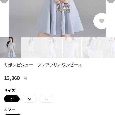
Previous slide
Ne
リボンビジュー フレアフリルワンピース
13,360
円
サイズ
S
M
L
カラー