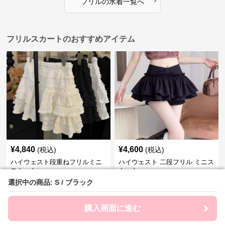
フリル
の
水着
一覧へ
フリルスカートのおすすめアイテム
¥
4,840
¥
4,600
(税込)
(税込)
ハイウェスト段重ねフリルミニ
ハイウェスト 二段フリル ミニス
スカート
カート
選択中の商品: S / ブラック
選択中の商品: S / ブラック
購入画面に進む
購入画面に進む