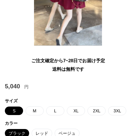
ご注文確定から7~28日でお届け予定
送料は無料です
5,040
円
サイズ
S
M
L
XL
2XL
3XL
カラー
ブラック
レッド
ベージュ