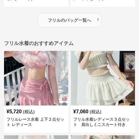
›
フリル
の
バッグ
一覧へ
フリル水着のおすすめアイテム
¥
5,720
¥
7,060
(税込)
(税込)
フリルレース水着 上下２点セッ
フリル水着レディース３点セッ
ト レディース
ト 肩出しミニスカート付き