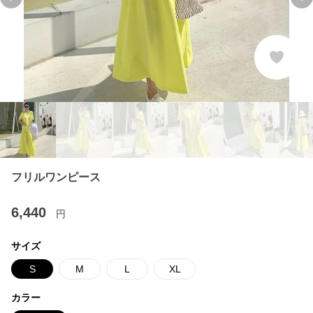
Previous slide
Ne
フリルワンピース
6,440
円
サイズ
S
M
L
XL
カラー