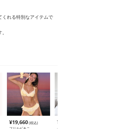
てくれる特別なアイテムで
す。
¥
19,660
¥
5,880
¥
5,320
(税込)
(税込)
(税込
フリルビキニ
長袖フリルワンピース水
フリル襟ワンピ