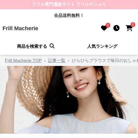
フリル専門通販サイト フリルマシェリ
全品送料無料！
0
0
Frill Macherie
商品を検索する
人気ランキング
Frill Macherie TOP
›
記事一覧
›
ひらひらブラウスで毎日のおしゃ