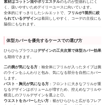
素材はコットン混やポリエステル
のものが型崩れしにく
く、扱いやすいためデイリーユースに向いています。
全体的にすっきりしたシルエットで、
フリルが1箇所に絞
られているデザイン
は着回ししやすく、コーデの主役にも
脇役にもなれます。
体型カバーを優先するケースでの選び方
ひらひらブラウスは
デザインの工夫次第で体型カバー効果
も期待できます。
二の腕が気になる方
：袖全体にフリルが入ったタイプは腕
のラインをふんわりと包み、気になる部分を自然にカバー
します。
バスト・胸元が気になる方
：フロントに大きなフリルが重
なるデザインはボリュームが増すため、控えめなフリルや
横流しのフリルデザインを選ぶと◎。
ウエストをカバーしたい方
：裾がひらひらと広がるフレア