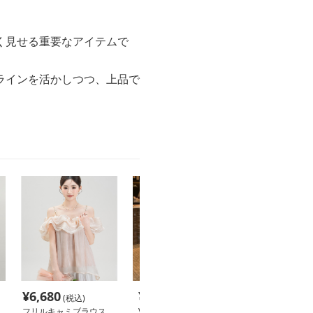
く見せる重要なアイテムで
ラインを活かしつつ、上品で
¥
6,680
¥
9,880
¥
5,880
(税込)
(税込)
(税込
フリルキャミブラウス
Vネックリボンフリルブ
クロップド オ