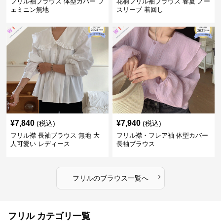
フリル袖ブラウス 体型カバー フ
花柄フリル袖ブラウス 春夏 ノー
ェミニン無地
スリーブ 着回し
¥
7,840
¥
7,940
(税込)
(税込)
フリル襟 長袖ブラウス 無地 大
フリル襟・フレア袖 体型カバー
人可愛い レディース
長袖ブラウス
›
フリル
の
ブラウス
一覧へ
フリル カテゴリ一覧