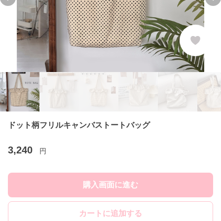
Previous slide
Ne
ドット柄フリルキャンバストートバッグ
3,240
円
購入画面に進む
カートに追加する