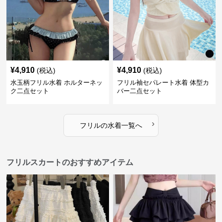
¥
4,910
¥
4,910
(税込)
(税込)
水玉柄フリル水着 ホルターネッ
フリル袖セパレート水着 体型カ
ク二点セット
バー二点セット
›
フリル
の
水着
一覧へ
フリルスカートのおすすめアイテム