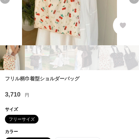
Previous slide
Ne
フリル柄巾着型ショルダーバッグ
3,710
円
サイズ
フリーサイズ
カラー