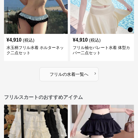
¥
4,910
¥
4,910
(税込)
(税込)
水玉柄フリル水着 ホルターネッ
フリル袖セパレート水着 体型カ
ク二点セット
バー二点セット
›
フリル
の
水着
一覧へ
フリルスカートのおすすめアイテム