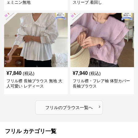
ェミニン無地
スリーブ 着回し
¥
7,840
¥
7,940
(税込)
(税込)
フリル襟 長袖ブラウス 無地 大
フリル襟・フレア袖 体型カバー
人可愛い レディース
長袖ブラウス
›
フリル
の
ブラウス
一覧へ
フリル カテゴリ一覧