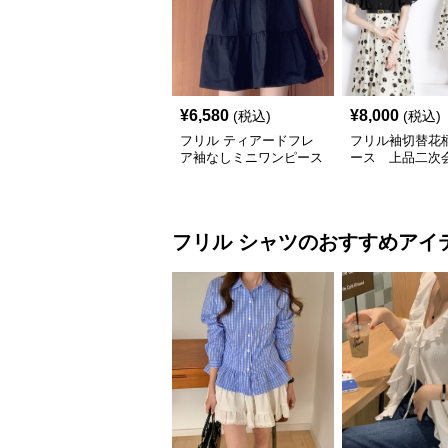
¥
6,580
¥
8,000
(税込)
(税込)
フリル ティアードフレ
フリル袖切替花
ア袖なしミニワンピース
ース 上品二次
着痩せ体型カバー
フリル
シャツ
のおすすめアイ