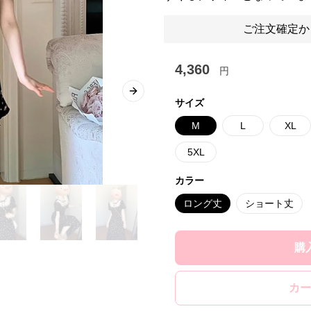
ご注文確定か
4,360
円
Next slide
サイズ
M
L
XL
5XL
カラー
ロング丈
ショート丈
購
カー