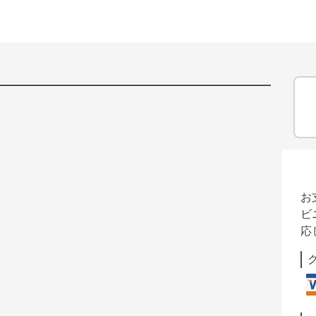
お
ビ
応