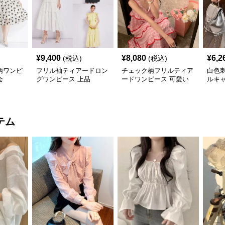
¥
9,400
¥
8,080
¥
6,2
(税込)
(税込)
柄ワンピ
フリル袖ティアードロン
チェック柄フリルティア
白色
会
グワンピース 上品
ードワンピース 可愛い
ルキ
夏
テム