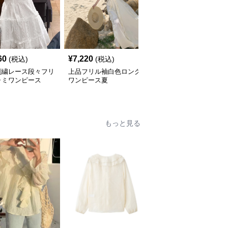
60
¥
7,220
¥
6,470
(税込)
(税込)
(税込)
刺繍レース段々フリ
上品フリル袖白色ロング
フリルレディース ティ
ャミワンピース
ワンピース夏
アードフリルワンピース
ゆったりノースリーブ
もっと見る