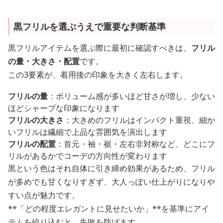
黒フリルを選ぶうえで重要な判断基準
黒フリルアイテムを選ぶ際に最初に確認すべきは、
フリル
の量・大きさ・配置
です。
この3要素が、着用後の印象を大きく左右します。
フリルの量
：ボリューム感が多いほど甘さが増し、少ない
ほどシャープな印象になります
フリルの大きさ
：大きめのフリルはインパクト重視、細か
いフリルは繊細で上品な雰囲気を演出します
フリルの配置
：首元・袖・裾・左右非対称など、どこにフ
リルがあるかでコーデの方向性が変わります
黒という色はそれ自体に引き締め効果があるため、フリル
が多めでも甘くなりすぎず、大人っぽい仕上がりになりや
すい点が魅力です。
**「どの程度エレガントに見せたいか」**を基準にアイ
テムを絞り込むと、失敗を防げます。