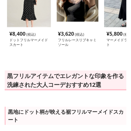
¥
8,400
¥
3,620
¥
5,800
(税込)
(税込)
(税込
ドットフリルマーメイド
フリルレースリブキャミ
マーメイドライ
スカート
ソール
ト
黒フリルアイテムでエレガントな印象を作る
洗練された大人コーデおすすめ12選
黒地にドット柄が映える裾フリルマーメイドスカ
ート