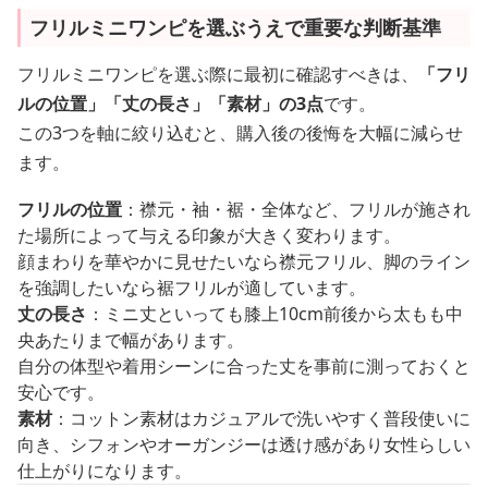
フリルミニワンピを選ぶうえで重要な判断基準
フリルミニワンピを選ぶ際に最初に確認すべきは、
「フリ
ルの位置」「丈の長さ」「素材」の3点
です。
この3つを軸に絞り込むと、購入後の後悔を大幅に減らせ
ます。
フリルの位置
：襟元・袖・裾・全体など、フリルが施され
た場所によって与える印象が大きく変わります。
顔まわりを華やかに見せたいなら襟元フリル、脚のライン
を強調したいなら裾フリルが適しています。
丈の長さ
：ミニ丈といっても膝上10cm前後から太もも中
央あたりまで幅があります。
自分の体型や着用シーンに合った丈を事前に測っておくと
安心です。
素材
：コットン素材はカジュアルで洗いやすく普段使いに
向き、シフォンやオーガンジーは透け感があり女性らしい
仕上がりになります。