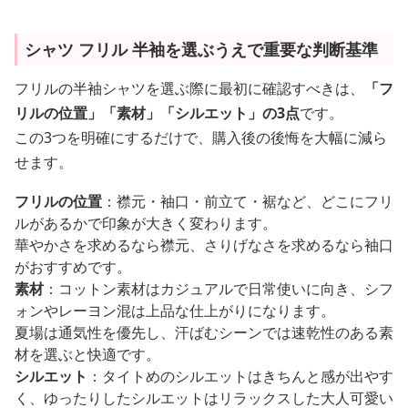
シャツ フリル 半袖を選ぶうえで重要な判断基準
フリルの半袖シャツを選ぶ際に最初に確認すべきは、
「フ
リルの位置」「素材」「シルエット」の3点
です。
この3つを明確にするだけで、購入後の後悔を大幅に減ら
せます。
フリルの位置
：襟元・袖口・前立て・裾など、どこにフリ
ルがあるかで印象が大きく変わります。
華やかさを求めるなら襟元、さりげなさを求めるなら袖口
がおすすめです。
素材
：コットン素材はカジュアルで日常使いに向き、シフ
ォンやレーヨン混は上品な仕上がりになります。
夏場は通気性を優先し、汗ばむシーンでは速乾性のある素
材を選ぶと快適です。
シルエット
：タイトめのシルエットはきちんと感が出やす
く、ゆったりしたシルエットはリラックスした大人可愛い