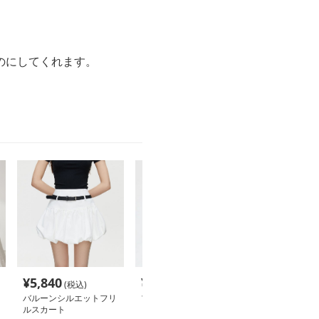
のにしてくれます。
¥
5,840
¥
7,600
¥
6,630
(税込)
(税込)
(税込
バルーンシルエットフリ
プリーツフリルスカート
ビジューフリル
ルスカート
ート