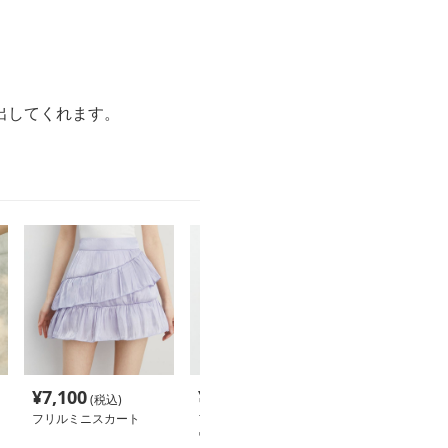
出してくれます。
¥
7,100
¥
7,940
¥
8,780
(税込)
(税込)
(税込
フリルミニスカート
フリルレースリボンハイ
フリルレースス
ウエストスカート